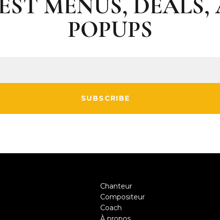
EST MENUS, DEALS,
POPUPS
SUBSCRIBE
Chanteur
Compositeur
Coach
À propos