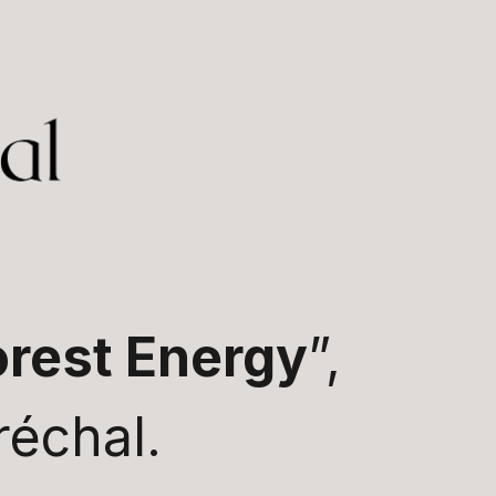
orest Energy
”,
échal.