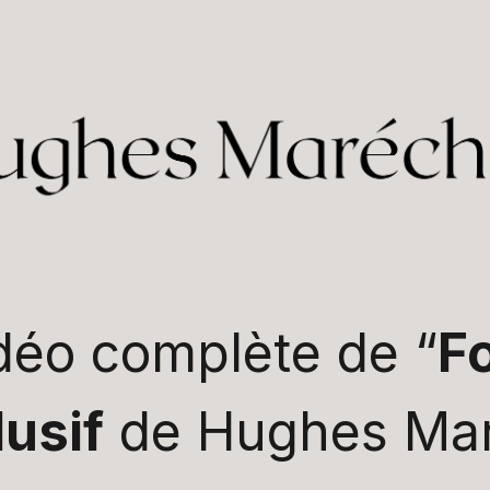
déo complète de “
F
lusif
de Hughes Mar