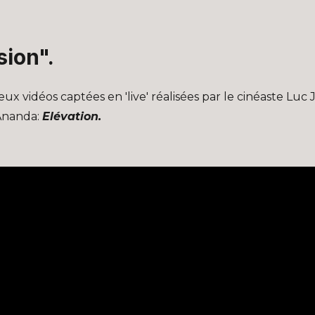
sion".
x vidéos captées en 'live' réalisées par le cinéaste L
 Ananda:
Elévation.